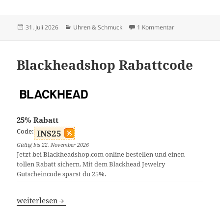
Veröffentlicht
Kategorien
zu Gnoce Rabatt
31. Juli 2026
Uhren & Schmuck
1 Kommentar
am
Blackheadshop Rabattcode
25% Rabatt
Code:
INS25
Gültig bis 22. November 2026
Jetzt bei Blackheadshop.com online bestellen und einen
tollen Rabatt sichern. Mit dem Blackhead Jewelry
Gutscheincode sparst du 25%.
Blackheadshop Rabattcode
weiterlesen