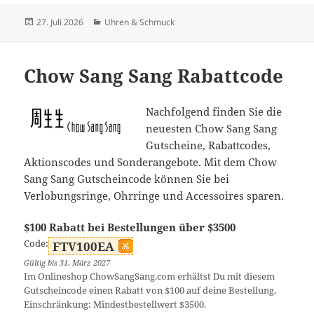
Veröffentlicht
Kategorien
27. Juli 2026
Uhren & Schmuck
am
Chow Sang Sang Rabattcode
Nachfolgend finden Sie die
neuesten Chow Sang Sang
Gutscheine, Rabattcodes,
Aktionscodes und Sonderangebote. Mit dem Chow
Sang Sang Gutscheincode können Sie bei
Verlobungsringe, Ohrringe und Accessoires sparen.
$100 Rabatt bei Bestellungen über $3500
Code:
FTV100EA
Gültig bis 31. März 2027
Im Onlineshop ChowSangSang.com erhältst Du mit diesem
Gutscheincode einen Rabatt von $100 auf deine Bestellung.
Einschränkung: Mindestbestellwert $3500.