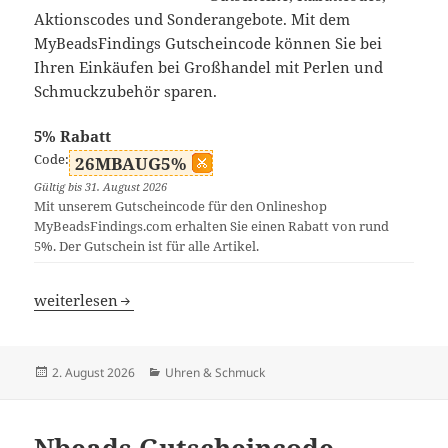
Aktionscodes und Sonderangebote. Mit dem
MyBeadsFindings Gutscheincode können Sie bei
Ihren Einkäufen bei Großhandel mit Perlen und
Schmuckzubehör sparen.
5% Rabatt
Code:
26MBAUG5%
Gültig bis 31. August 2026
Mit unserem Gutscheincode für den Onlineshop
MyBeadsFindings.com erhalten Sie einen Rabatt von rund
5%. Der Gutschein ist für alle Artikel.
MyBeadsFindings Rabattcode
weiterlesen
Veröffentlicht
Kategorien
2. August 2026
Uhren & Schmuck
am