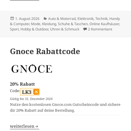
Veröffentlicht
Kategorien
1. August 2026
Auto & Motorrad
,
Elektronik, Technik, Handy
am
& Computer
,
Mode, Kleidung, Schuhe & Taschen
,
Online Kaufhäuser
,
zu AliExpr
Sport, Hobby & Outdoor
,
Uhren & Schmuck
2 Kommentare
Gnoce Rabattcode
20% Rabatt
Code:
LK3
Gültig bis 31. Dezember 2026
Nutze den kostenlosen Gnoce.com Gutscheincode und sichere
dir 20% Rabatt auf deine Bestellung.
Gnoce Rabattcode
weiterlesen