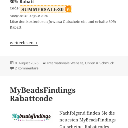
30% Rabatt
Code:
SUMMERSALE-30
Gültig bis 31. August 2026
Löse den kostenlosen Jowissa Gutschein ein und erhalte 30%
Rabatt.
Jowissa Rabattcode
weiterlesen
Veröffentlicht
Kategorien
8. August 2026
Internationale Website
,
Uhren & Schmuck
am
zu Jowissa Rabattcode
2 Kommentare
MyBeadsFindings
Rabattcode
Nachfolgend finden Sie die
neuesten MyBeadsFindings
Gutscheine, Rabattcodes,