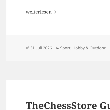
Samebike Rabattcode
weiterlesen
Veröffentlicht
Kategorien
31. Juli 2026
Sport, Hobby & Outdoor
am
TheChessStore G