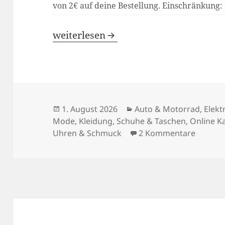
von 2€ auf deine Bestellung. Einschränkung:
AliExpress Gutscheincode -15%
weiterlesen
Veröffentlicht
Kategorien
1. August 2026
Auto & Motorrad
,
Elekt
am
Mode, Kleidung, Schuhe & Taschen
,
Online K
zu AliE
Uhren & Schmuck
2 Kommentare