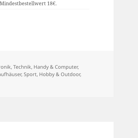
 Mindestbestellwert 18€.
ronik, Technik, Handy & Computer
,
aufhäuser
,
Sport, Hobby & Outdoor
,
xpress Gutscheincode -152