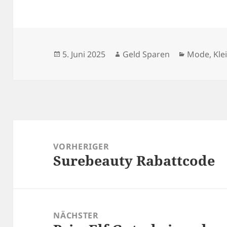
Veröffentlicht
Autor
Kategorie
5. Juni 2025
Geld Sparen
Mode, Kle
am
Beitragsnavigation
VORHERIGER
Surebeauty Rabattcode
Vorheriger
Beitrag:
NÄCHSTER