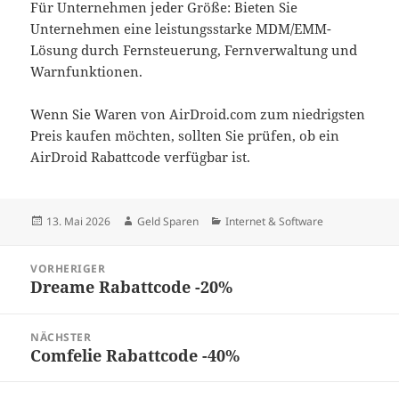
Für Unternehmen jeder Größe: Bieten Sie
Unternehmen eine leistungsstarke MDM/EMM-
Lösung durch Fernsteuerung, Fernverwaltung und
Warnfunktionen.
Wenn Sie Waren von AirDroid.com zum niedrigsten
Preis kaufen möchten, sollten Sie prüfen, ob ein
AirDroid Rabattcode verfügbar ist.
Veröffentlicht
Autor
Kategorien
13. Mai 2026
Geld Sparen
Internet & Software
am
Beitragsnavigation
VORHERIGER
Dreame Rabattcode -20%
Vorheriger
Beitrag:
NÄCHSTER
Comfelie Rabattcode -40%
Nächster
Beitrag: