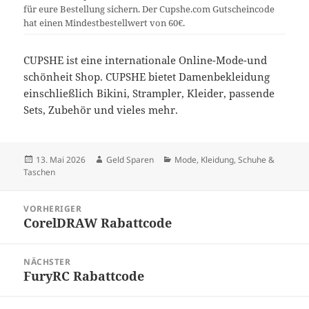
für eure Bestellung sichern. Der Cupshe.com Gutscheincode
hat einen Mindestbestellwert von 60€.
CUPSHE ist eine internationale Online-Mode-und
schönheit Shop. CUPSHE bietet Damenbekleidung
einschließlich Bikini, Strampler, Kleider, passende
Sets, Zubehör und vieles mehr.
Veröffentlicht
Autor
Kategorien
13. Mai 2026
Geld Sparen
Mode, Kleidung, Schuhe &
am
Taschen
Beitragsnavigation
VORHERIGER
CorelDRAW Rabattcode
Vorheriger
Beitrag:
NÄCHSTER
FuryRC Rabattcode
Nächster
Beitrag: