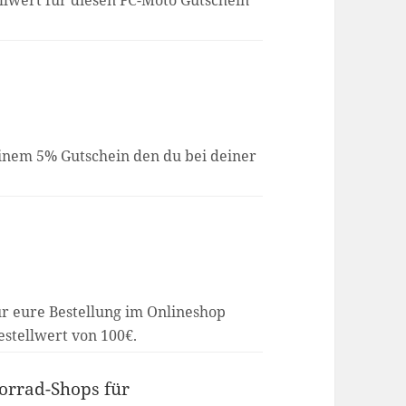
llwert für diesen FC-Moto Gutschein
einem 5% Gutschein den du bei deiner
ür eure Bestellung im Onlineshop
estellwert von 100€.
torrad-Shops für