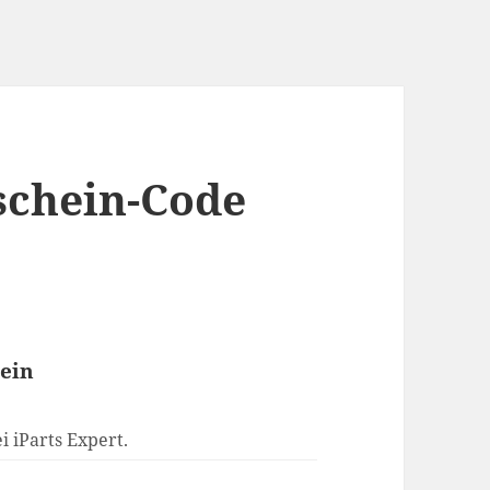
schein-Code
hein
i iParts Expert.