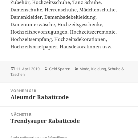
Zubehör, Hochzeitsschuhe, Tanz Schuhe,
Damenschuhe, Herrenschuhe, Mädchenschuhe,
Damenkleider, Damenbadebekleidung,
Damenunterwäsche, Hochzeitsgeschenke,
Hochzeitsbevorzugungen, Hochzeitszeremonie,
Hochzeitsempfang, Hochzeitsdekorationen,
Hochzeitsbriefpapier, Hausdekorationen usw.
Veröffentlicht
Autor
Kategorien
11. April 2019
Geld Sparen
Mode, Kleidung, Schuhe &
am
Taschen
Beitragsnavigation
VORHERIGER
Aleumdr Rabattcode
Vorheriger
Beitrag:
NÄCHSTER
Trendysuper Rabattcode
Nächster
Beitrag:
Stolz präsentiert von WordPress