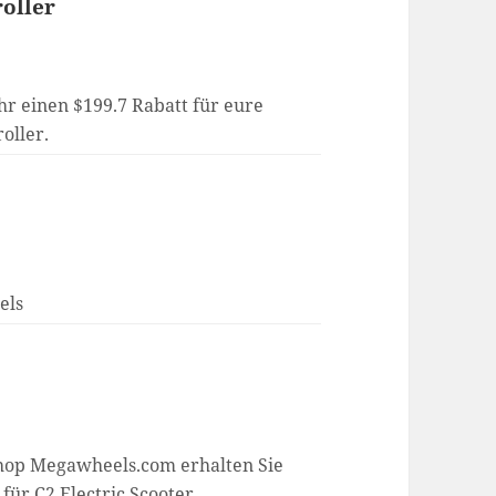
oller
r einen $199.7 Rabatt für eure
oller.
els
hop Megawheels.com erhalten Sie
für C2 Electric Scooter.