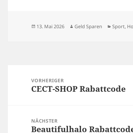
Veröffentlicht
Autor
Kategori
13. Mai 2026
Geld Sparen
Sport, H
am
Beitragsnavigation
VORHERIGER
CECT-SHOP Rabattcode
Vorheriger
Beitrag:
NÄCHSTER
Beautifulhalo Rabattcod
Nächster