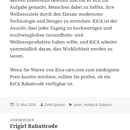
aktiven Lebensstils bewusst und hat es sich zur
Aufgabe gemacht, Menschen dabei zu helfen, ihre
Wellnessziele durch den Einsatz modernster
Technologie und Designs zu erreichen. KiCA ist der
Ansicht, dass jeder Zugang zu hochwertigen und
erschwinglichen Gesundheits- und
Wellnessprodukten haben sollte, und KiCA arbeitet
unermüdlich daran, dies Wirklichkeit werden zu
lassen.
Wenn Sie Waren von Kica-care.com zum niedrigsten
Preis kaufen möchten, sollten Sie prüfen, ob ein
KiCA Rabattcode verfügbar ist.
Veröffentlicht
Autor
Kategorien
13. Mai 2026
Geld Sparen
Sport, Hobby & Outdoor
am
Beitragsnavigation
VORHERIGER
Frigirl Rabattcode
Vorheriger