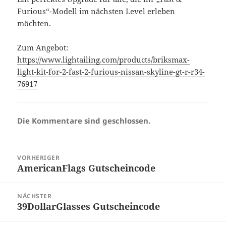
Furious“-Modell im nächsten Level erleben
möchten.
Zum Angebot:
https://www.lightailing.com/products/briksmax-
light-kit-for-2-fast-2-furious-nissan-skyline-gt-r-r34-
76917
Die Kommentare sind geschlossen.
Beitragsnavigation
VORHERIGER
AmericanFlags Gutscheincode
Vorheriger
Beitrag:
NÄCHSTER
39DollarGlasses Gutscheincode
Nächster
Beitrag: