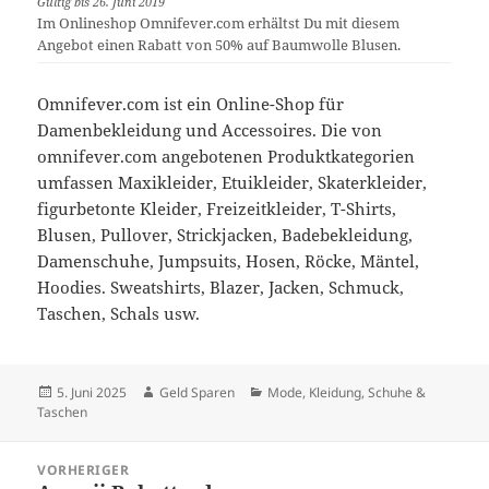
Gültig bis 26. Juni 2019
Im Onlineshop Omnifever.com erhältst Du mit diesem
Angebot einen Rabatt von 50% auf Baumwolle Blusen.
Omnifever.com ist ein Online-Shop für
Damenbekleidung und Accessoires. Die von
omnifever.com angebotenen Produktkategorien
umfassen Maxikleider, Etuikleider, Skaterkleider,
figurbetonte Kleider, Freizeitkleider, T-Shirts,
Blusen, Pullover, Strickjacken, Badebekleidung,
Damenschuhe, Jumpsuits, Hosen, Röcke, Mäntel,
Hoodies. Sweatshirts, Blazer, Jacken, Schmuck,
Taschen, Schals usw.
Veröffentlicht
Autor
Kategorien
5. Juni 2025
Geld Sparen
Mode, Kleidung, Schuhe &
am
Taschen
Beitragsnavigation
VORHERIGER